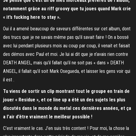
Je pense que c’est un de mes morceaux préférés de l’album,
notamment grâce au riff groovy que tu joues quand Mark crie
« it’s fucking here to stay ».
Oui il a amené beaucoup de saveurs différentes sur cet album, dont
des trucs que je ne savais même pas qu’il savait faire ! On a bossé
avec lui pendant plusieurs mois au coup par coup, il venait et faisait
des démos avec Paul et moi. Je lui ai dit que je n’avais rien contre
DEATH ANGEL, mais qu’il fallait qu’il ne soit pas « dans » DEATH
ANGEL, il fallait qu’il soit Mark Osegueda, et laisser les gens voir qui
il est .
Tu viens de sortir un clip montrant tout le groupe en train de
jouer « Residue », et ce line up a été un des sujets les plus
discutés dans le monde du metal ces dernières années, et ça
a l’air d’être vraiment le meilleur possible !
C’est vraiment le cas. J’en suis très content ! Pour moi, la chose la