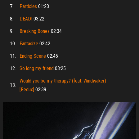
7.
Particles
01:23
8.
DEAD!
03:22
9.
Breaking Bones
02:34
10.
Fantasize
02:42
11.
Ending Scene
02:45
12.
So long my friend
03:25
Would you be my therapy? (feat. Windwaker)
13.
[Redux]
02:39