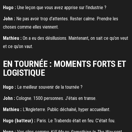
Hugo :
Une leçon que vous avez apprise sur l’industrie ?
John :
Ne pas avoir trop d’attentes. Rester calme. Prendre les
choses comme elles viennent.
Mathieu :
On a eu des désillusions. Maintenant, on sait ce qu’on veut
et ce qu’on vaut.
EN TOURNÉE : MOMENTS FORTS ET
LOGISTIQUE
Hugo :
Le meilleur souvenir de la tournée ?
John :
Cologne. 1500 personnes. J’étais en transe.
Mathieu :
L’Angleterre. Public déchaîné, hyper accueillant.
Hugo (batteur) :
Paris. Le Trabendo était en feu. C’était fou.
Hugo :
Vos clips comme
Kill Me
ou
Something In The Way
sont