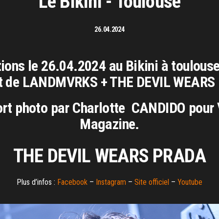
Le Bikini - Toulouse
26.04.2024
ions le 26.04.2024 au Bikini à toulouse
rt de LANDMVRKS + THE DEVIL WEARS
ort photo par Charlotte CANDIDO pour 
Magazine.
THE DEVIL WEARS PRADA
Plus d’infos :
Facebook
–
Instagram
–
Site officiel
–
Y
outube