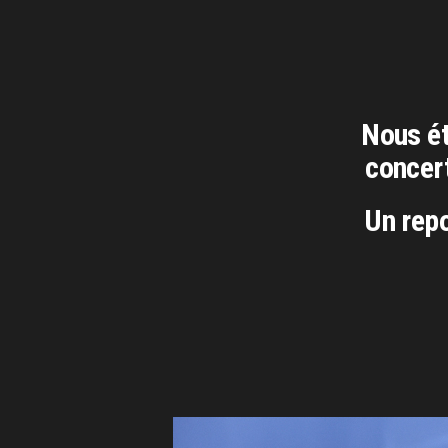
Nous ét
conce
Un rep